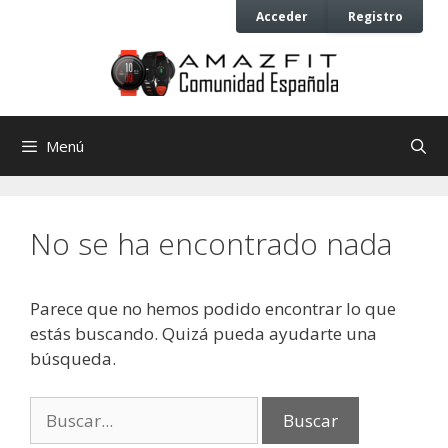
Saltar
Saltar
Acceder
Registro
al
al
contenido
contenido
Menú
No se ha encontrado nada
Parece que no hemos podido encontrar lo que
estás buscando. Quizá pueda ayudarte una
búsqueda.
Buscar: