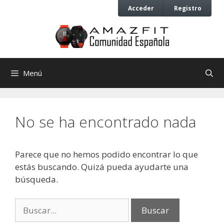
Saltar
Saltar
Acceder
Registro
al
al
contenido
contenido
Menú
No se ha encontrado nada
Parece que no hemos podido encontrar lo que
estás buscando. Quizá pueda ayudarte una
búsqueda.
Buscar: