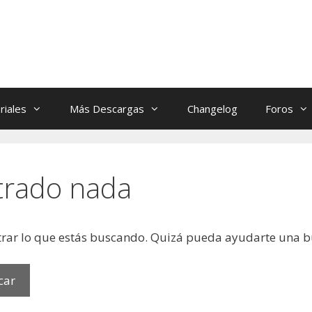
riales
Más Descargas
Changelog
Foros
trado nada
rar lo que estás buscando. Quizá pueda ayudarte una 