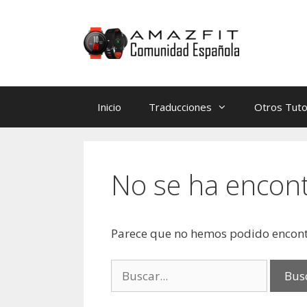
Saltar
Saltar
al
al
contenido
contenido
Inicio
Traducciones
Otros Tuto
No se ha encon
Parece que no hemos podido encont
Buscar: