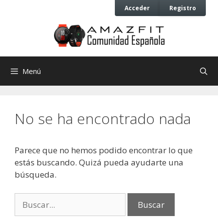
Saltar
Saltar
Acceder
Registro
al
al
contenido
contenido
Menú
No se ha encontrado nada
Parece que no hemos podido encontrar lo que
estás buscando. Quizá pueda ayudarte una
búsqueda.
Buscar: