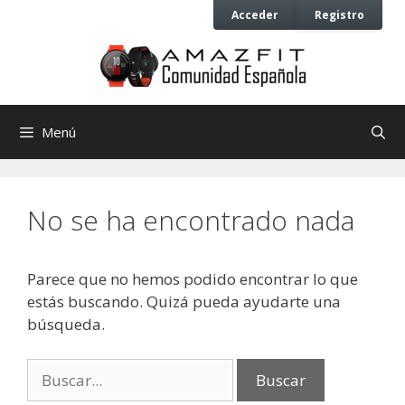
Saltar
Saltar
Acceder
Registro
al
al
contenido
contenido
Menú
No se ha encontrado nada
Parece que no hemos podido encontrar lo que
estás buscando. Quizá pueda ayudarte una
búsqueda.
Buscar: