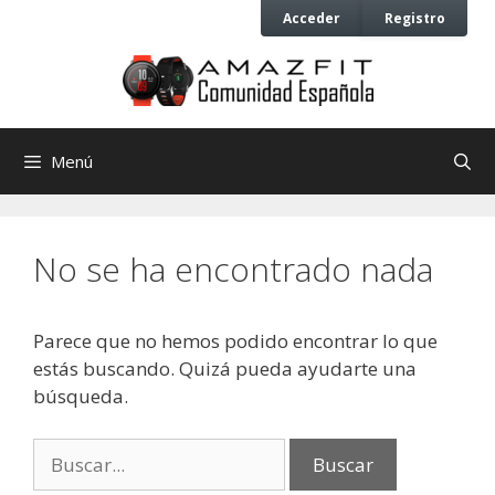
Saltar
Saltar
Acceder
Registro
al
al
contenido
contenido
Menú
No se ha encontrado nada
Parece que no hemos podido encontrar lo que
estás buscando. Quizá pueda ayudarte una
búsqueda.
Buscar: